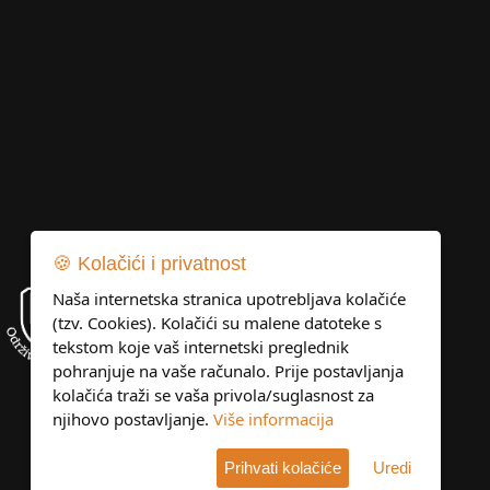
🍪 Kolačići i privatnost
Naša internetska stranica upotrebljava kolačiće
(tzv. Cookies). Kolačići su malene datoteke s
tekstom koje vaš internetski preglednik
pohranjuje na vaše računalo. Prije postavljanja
kolačića traži se vaša privola/suglasnost za
njihovo postavljanje.
Više informacija
Prihvati kolačiće
Uredi