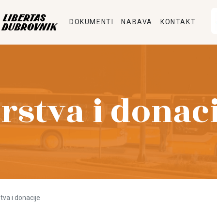
DOKUMENTI
NABAVA
KONTAKT
stva i donaci
va i donacije