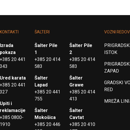
KONTAKTI
ŠALTERI
VOZNI REDOV
Izrada
Šalter Pile
Šalter Pile
PRIGRADSKI
pokaza
1
2
ISTOK
+385 20 441
+385 20 414
+385 20 414
PRIGRADSKI
343
583
583
ZAPAD
Ured karata
Šalter
Šalter
GRADSKI V
+385 20 441
Lapad
Grawe
RED
327
+385 20 441
+385 20 414
755
413
MREŽA LINI
Upiti i
reklamacije
Šalter
Šalter
+385 0800-
Mokošica
Cavtat
1910
+385 20 446
+385 20 410