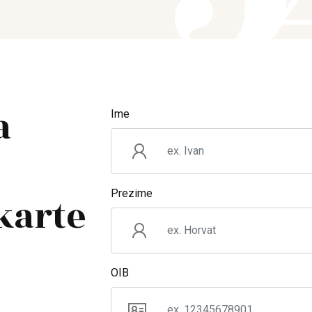
a
Ime
Prezime
karte
OIB