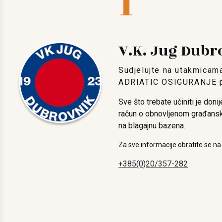
1
V.K. Jug Dubr
Sudjelujte na utakmicam
ADRIATIC OSIGURANJE po 
Sve što trebate učiniti je doni
račun o obnovljenom građans
na blagajnu bazena.
Za sve informacije obratite se na
+385(0)20/357-282