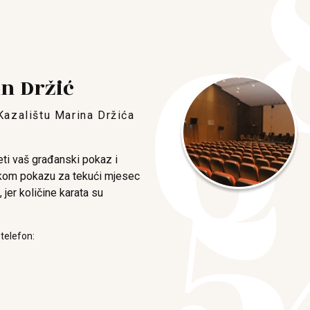
in Držić
Kazalištu Marina Držića
jeti vaš građanski pokaz i
kom pokazu za tekući mjesec
 jer količine karata su
 telefon: