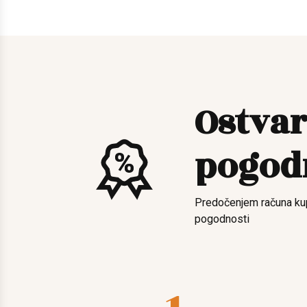
Ostvar
pogod
Predočenjem računa ku
pogodnosti