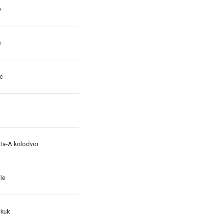
e
e
le
ata-A.kolodvor
le
 kuk