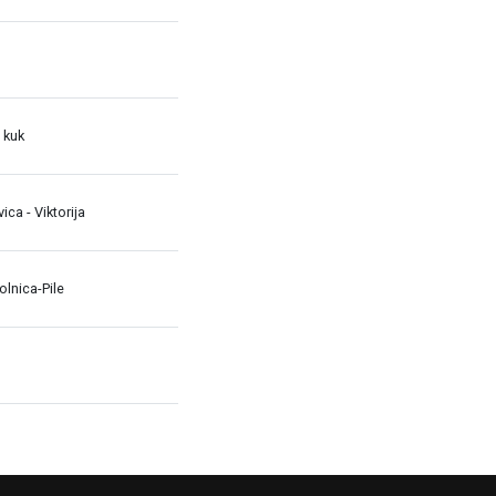
 kuk
avica - Viktorija
lnica-Pile