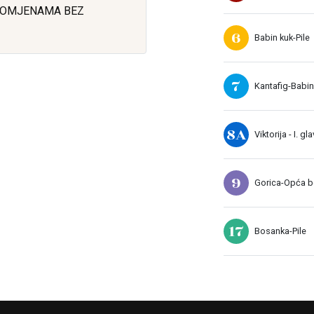
ROMJENAMA BEZ
6
Babin kuk-Pile
7
Kantafig-Babin
8A
Viktorija - I. gl
9
Gorica-Opća bo
17
Bosanka-Pile