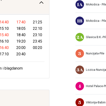
1A
Mokošica - Pil
1B
Mokošica - Pil
14:40
17:40
21:25
15:10
18:05
22:10
15:40
18:40
23:10
2A
Glavica B.K.-Pi
16:10
19:20
23:45
16:40
20:00
00:20
3
Nuncijata-Pile
17:10
20:40
3A
m i blagdanom
Lozica-Nuncij
4
Hotel Palace-Pi
5
Viktorija-Babin