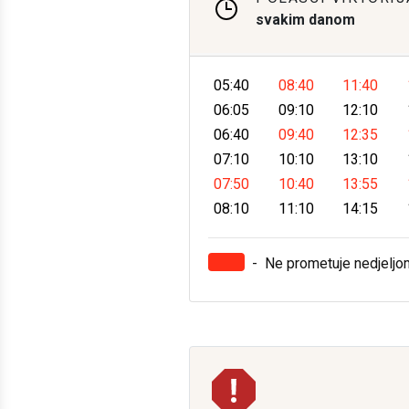
svakim danom
05:40
08:40
11:40
06:05
09:10
12:10
06:40
09:40
12:35
07:10
10:10
13:10
07:50
10:40
13:55
08:10
11:10
14:15
-
Ne prometuje nedjeljo