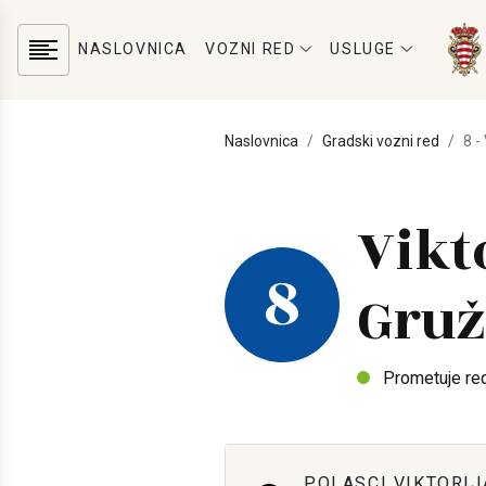
NASLOVNICA
VOZNI RED
USLUGE
Naslovnica
Gradski vozni red
8 -
Vikt
8
Gruž
Prometuje re
POLASCI VIKTORIJ