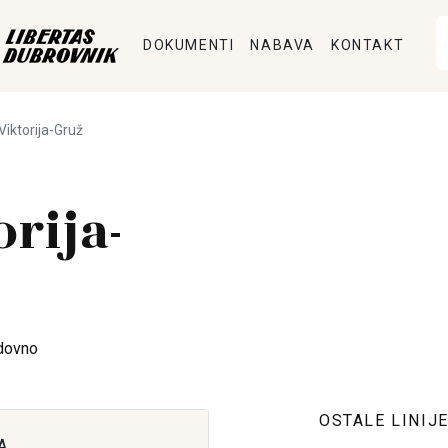
DOKUMENTI
NABAVA
KONTAKT
 Viktorija-Gruž
orija-
dovno
OSTALE LINIJ
A