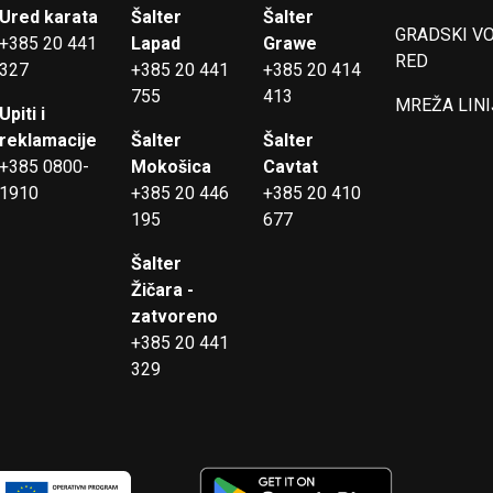
Ured karata
Šalter
Šalter
GRADSKI V
+385 20 441
Lapad
Grawe
RED
327
+385 20 441
+385 20 414
755
413
MREŽA LINI
Upiti i
reklamacije
Šalter
Šalter
+385 0800-
Mokošica
Cavtat
1910
+385 20 446
+385 20 410
195
677
Šalter
Žičara -
zatvoreno
+385 20 441
329