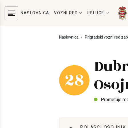
NASLOVNICA
VOZNI RED
USLUGE
Naslovnica
Prigradski vozni red za
Dubr
28
Osoj
Prometuje re
POLASCI OSOJNIK