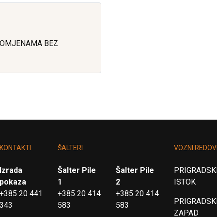
ROMJENAMA BEZ
KONTAKTI
ŠALTERI
VOZNI REDOV
Izrada
Šalter Pile
Šalter Pile
PRIGRADSKI
pokaza
1
2
ISTOK
+385 20 441
+385 20 414
+385 20 414
PRIGRADSKI
343
583
583
ZAPAD