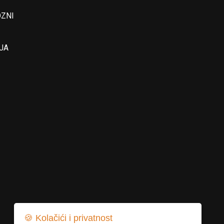
OZNI
JA
🍪 Kolačići i privatnost