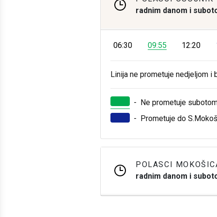
radnim danom i subo
06:30
09:55
12:20
Linija ne prometuje nedjeljom 
-
Ne prometuje suboto
-
Prometuje do S.Mokoš
POLASCI MOKOŠIC
radnim danom i subo