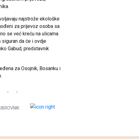
nika.
voljavaju najstrože ekološke
agođeni za prijevoz osoba sa
no se već kreću na ulicama
 siguran da će i ovdje
onko Gabud, predstavnik
oređena za Osojnik, Bosanku i
e.
UBROVNIK