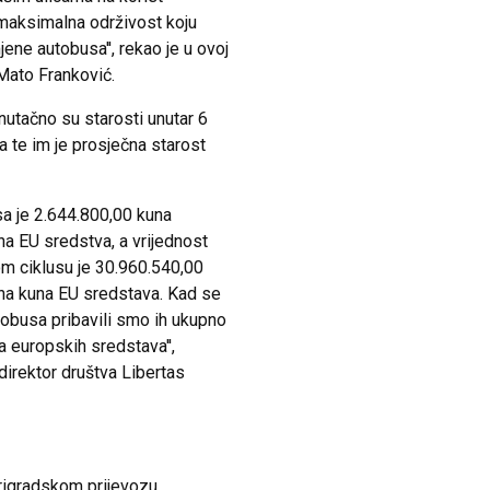
i maksimalna održivost koju
ene autobusa'', rekao je u ovoj
Mato Franković.
utačno su starosti unutar 6
a te im je prosječna starost
sa je 2.644.800,00 kuna
na EU sredstva, a vrijednost
om ciklusu je 30.960.540,00
na kuna EU sredstava. Kad se
utobusa pribavili smo ih ukupno
a europskih sredstava'',
 direktor društva Libertas
rigradskom prijevozu,