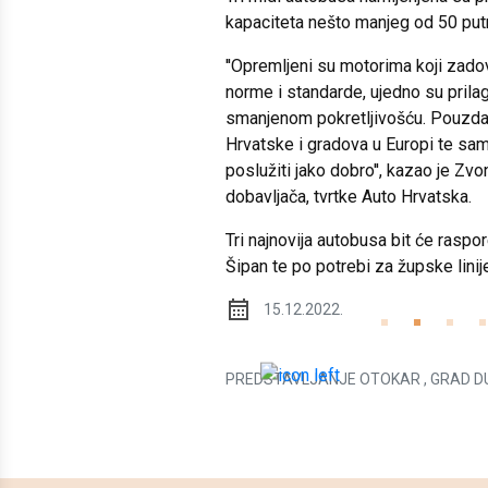
kapaciteta nešto manjeg od 50 put
''Opremljeni su motorima koji zado
norme i standarde, ujedno su pril
smanjenom pokretljivošću. Pouzda
Hrvatske i gradova u Europi te sam
poslužiti jako dobro'', kazao je Zv
dobavljača, tvrtke Auto Hrvatska.
Tri najnovija autobusa bit će rasp
Šipan te po potrebi za župske linij
15.12.2022.
PREDSTAVLJANJE OTOKAR , GRAD D