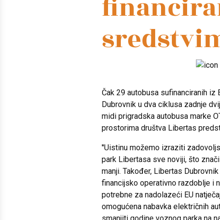
financira
sredstvi
Čak 29 autobusa sufinanciranih iz E
Dubrovnik u dva ciklusa zadnje dvij
midi prigradska autobusa marke O
prostorima društva Libertas predsta
''Uistinu možemo izraziti zadovolj
park Libertasa sve noviji, što znači
manji. Također, Libertas Dubrovni
financijsko operativno razdoblje i 
potrebne za nadolazeći EU natječaj
omogućena nabavka električnih au
smanjiti godine voznog parka na n