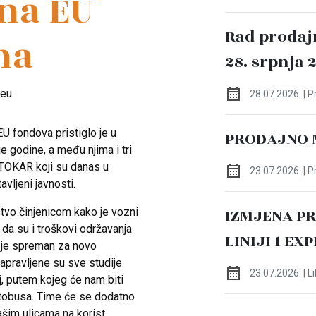
na EU
Rad prodaj
ma
28. srpnja 
28.07.2026. | 
U fondova pristiglo je u
PRODAJNO 
e godine, a među njima i tri
TOKAR koji su danas u
23.07.2026. | 
vljeni javnosti.
IZMJENA P
stvo činjenicom kako je vozni
 da su i troškovi održavanja
LINIJI 1 EX
k je spreman za novo
napravljene su sve studije
23.07.2026. | L
, putem kojeg će nam biti
tobusa. Time će se dodatno
ašim ulicama na korist