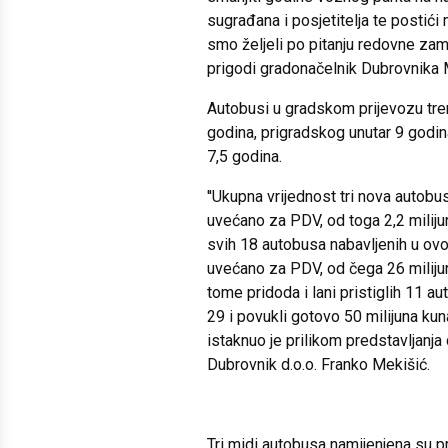
sugrađana i posjetitelja te postić
smo željeli po pitanju redovne zamj
prigodi gradonačelnik Dubrovnika 
Autobusi u gradskom prijevozu tren
godina, prigradskog unutar 9 godin
7,5 godina.
''Ukupna vrijednost tri nova autobu
uvećano za PDV, od toga 2,2 miliju
svih 18 autobusa nabavljenih u ov
uvećano za PDV, od čega 26 miliju
tome pridoda i lani pristiglih 11 a
29 i povukli gotovo 50 milijuna kun
istaknuo je prilikom predstavljanja
Dubrovnik d.o.o. Franko Mekišić.
Tri midi autobusa namijenjena su p