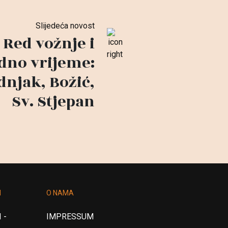
Slijedeća novost
Red vožnje i
dno vrijeme:
dnjak, Božić,
Sv. Stjepan
I
O NAMA
 -
IMPRESSUM