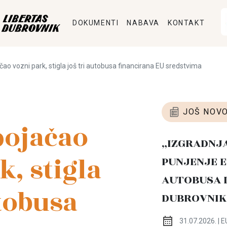
DOKUMENTI
NABAVA
KONTAKT
čao vozni park, stigla još tri autobusa financirana EU sredstvima
JOŠ NOVO
pojačao
„IZGRADNJ
k, stigla
PUNJENJE E
AUTOBUSA 
utobusa
DUBROVNIK
31.07.2026. | E