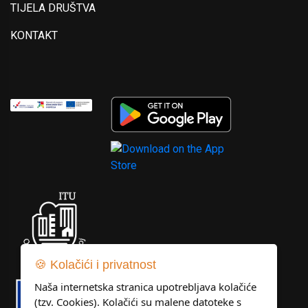
TIJELA DRUŠTVA
KONTAKT
🍪 Kolačići i privatnost
Naša internetska stranica upotrebljava kolačiće
(tzv. Cookies). Kolačići su malene datoteke s