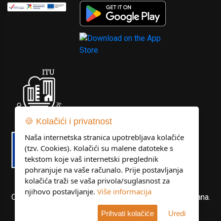
🍪 Kolačići i privatnost
Naša internetska stranica upotrebljava kolačiće
(tzv. Cookies). Kolačići su malene datoteke s
tekstom koje vaš internetski preglednik
pohranjuje na vaše računalo. Prije postavljanja
kolačića traži se vaša privola/suglasnost za
njihovo postavljanje.
Više informacija
Copyright © Libertas Dubrovnik d.o.o. Sva prava pridržana.
Prihvati kolačiće
Uredi
Developed by
KlikIT