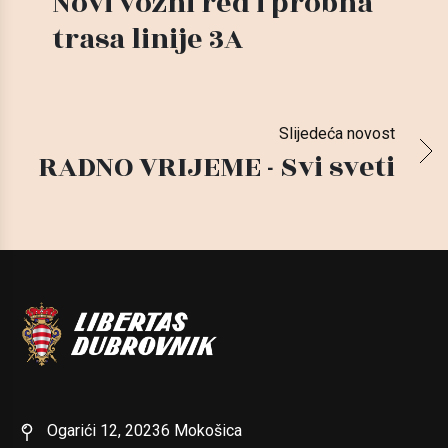
Novi vozni red i probna
trasa linije 3A
Slijedeća novost
RADNO VRIJEME - Svi sveti
Ogarići 12, 20236 Mokošica