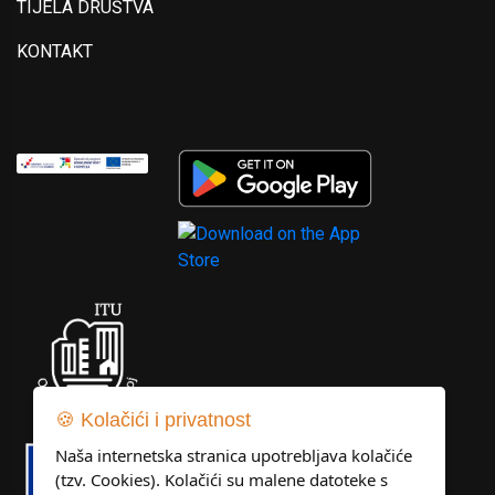
TIJELA DRUŠTVA
KONTAKT
🍪 Kolačići i privatnost
Naša internetska stranica upotrebljava kolačiće
(tzv. Cookies). Kolačići su malene datoteke s