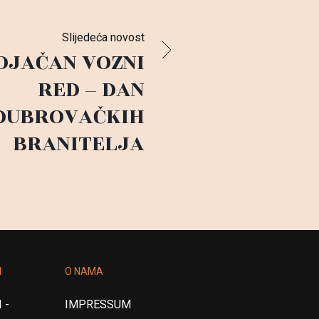
Slijedeća novost
OJAČAN VOZNI
RED – DAN
DUBROVAČKIH
BRANITELJA
I
O NAMA
 -
IMPRESSUM