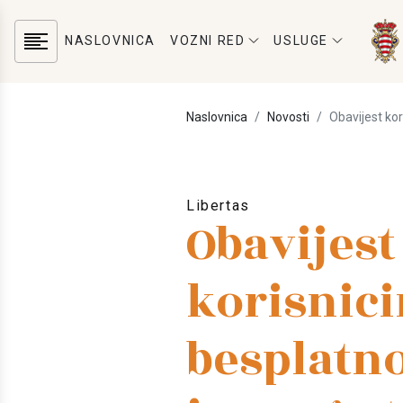
NASLOVNICA
VOZNI RED
USLUGE
Naslovnica
Novosti
Obavijest ko
Libertas
Obavijest
korisnic
besplatn