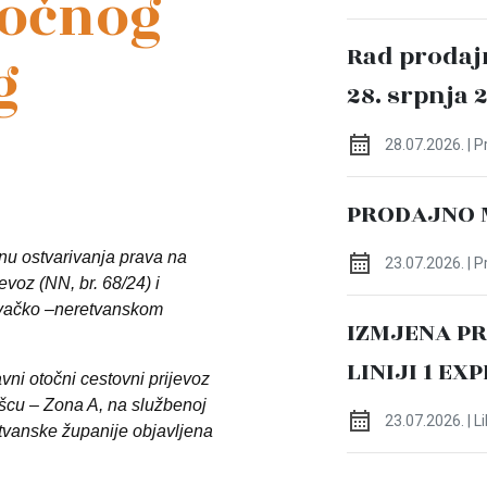
točnog
Rad prodaj
g
28. srpnja 
28.07.2026. | 
PRODAJNO 
nu ostvarivanja prava na
23.07.2026. | 
evoz (NN, br. 68/24) i
vačko –neretvanskom
IZMJENA P
LINIJI 1 EX
vni otočni cestovni prijevoz
ešcu – Zona A, na službenoj
23.07.2026. | L
tvanske županije objavljena