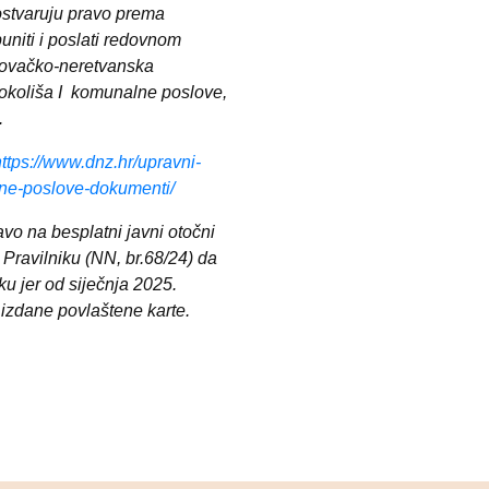
 ostvaruju pravo prema
niti i poslati redovnom
rovačko-neretvanska
 okoliša I
komunalne poslove,
.
https://www.dnz.hr/upravni-
lne-poslove-dokumenti/
avo na besplatni javni otočni
Pravilniku (NN, br.68/24) da
u jer od siječnja 2025.
e izdane povlaštene karte.