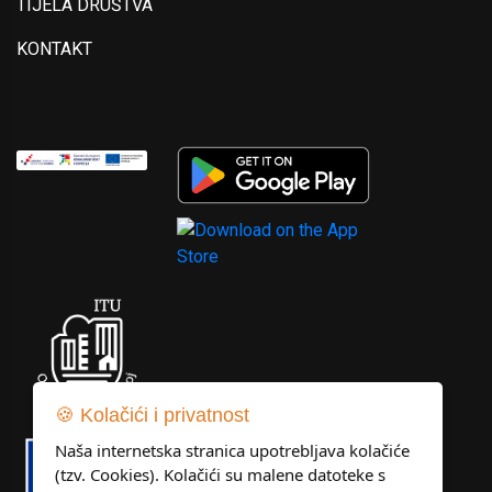
TIJELA DRUŠTVA
KONTAKT
🍪 Kolačići i privatnost
Naša internetska stranica upotrebljava kolačiće
(tzv. Cookies). Kolačići su malene datoteke s