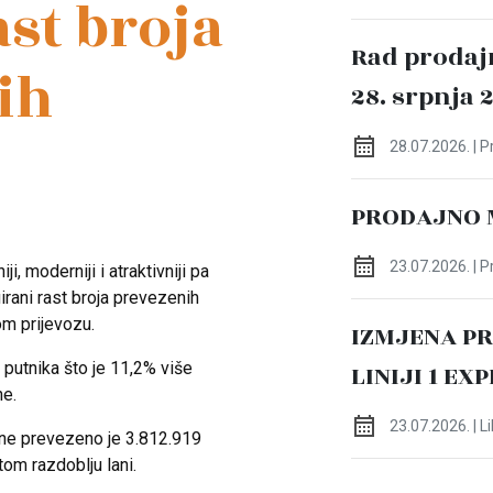
st broja
Rad prodaj
ih
28. srpnja 
28.07.2026. | 
PRODAJNO 
23.07.2026. | 
ji, moderniji i atraktivniji pa
irani rast broja prevezenih
kom prijevozu.
IZMJENA P
LINIJI 1 EX
 putnika što je 11,2% više
ne.
23.07.2026. | L
ine prevezeno je 3.812.919
tom razdoblju lani.