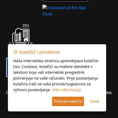
🍪 Kolačići i privatnost
Naša internetska stranica upotrebljava kolačiće
(tzv. Cookies). Kolačići su malene datoteke s
tekstom koje vaš internetski preglednik
pohranjuje na vaše računalo. Prije postavljanja
kolačića traži se vaša privola/suglasnost za
njihovo postavljanje.
Više informacija
Copyright © Libertas Dubrovnik d.o.o. Sva prava pridržana.
Prihvati kolačiće
Uredi
Developed by
KlikIT