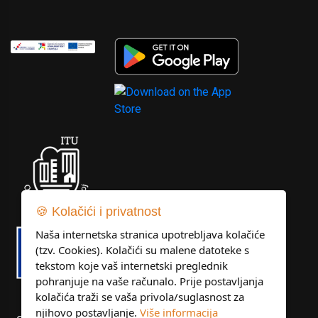
🍪 Kolačići i privatnost
Naša internetska stranica upotrebljava kolačiće
(tzv. Cookies). Kolačići su malene datoteke s
tekstom koje vaš internetski preglednik
pohranjuje na vaše računalo. Prije postavljanja
kolačića traži se vaša privola/suglasnost za
njihovo postavljanje.
Više informacija