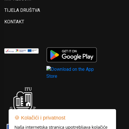
TIJELA DRUŠTVA
KONTAKT
🍪 Kolačići i privatnost
Naša internetska stranica upotrebljava kolačiće