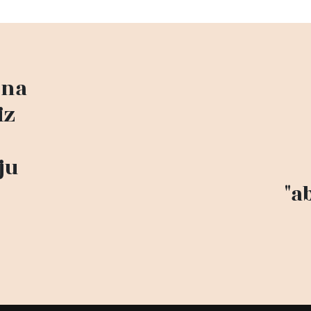
 na
iz
ju
"a