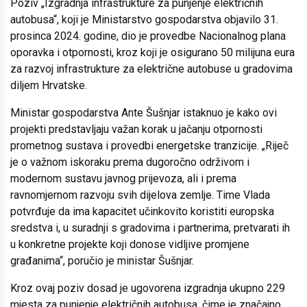
Poziv „Izgradnja infrastrukture za punjenje električnih
autobusa“, koji je Ministarstvo gospodarstva objavilo 31.
prosinca 2024. godine, dio je provedbe Nacionalnog plana
oporavka i otpornosti, kroz koji je osigurano 50 milijuna eura
za razvoj infrastrukture za električne autobuse u gradovima
diljem Hrvatske.
Ministar gospodarstva Ante Šušnjar istaknuo je kako ovi
projekti predstavljaju važan korak u jačanju otpornosti
prometnog sustava i provedbi energetske tranzicije. „Riječ
je o važnom iskoraku prema dugoročno održivom i
modernom sustavu javnog prijevoza, ali i prema
ravnomjernom razvoju svih dijelova zemlje. Time Vlada
potvrđuje da ima kapacitet učinkovito koristiti europska
sredstva i, u suradnji s gradovima i partnerima, pretvarati ih
u konkretne projekte koji donose vidljive promjene
građanima“, poručio je ministar Šušnjar.
Kroz ovaj poziv dosad je ugovorena izgradnja ukupno 229
mjesta za punjenje električnih autobusa, čime je značajno