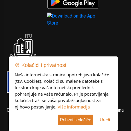
🍪 Kolačići i privatnost
Naša internetska stranica upotrebljava kolačiće
(tzv. Cookies). Kolačići su malene datoteke s
tekstom koje vaš internetski preglednik
pohranjuje na vaše računalo. Prije postavljanja
kolačića traži se vaša privola/suglasnost za
njihovo postavljanje.
Više informacija
Copyright © Libertas Dubrovnik d.o.o. Sva prava pridržana.
Prihvati kolačiće
Uredi
Developed by
KlikIT