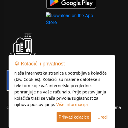
🍪 Kolačići i privatnost
Naša internetska stranica upotrebljava kolačiće
(tzv. Cookies). Kolačići su malene datoteke s
tekstom koje vaš internetski preglednik
pohranjuje na vaše računalo. Prije postavljanja
kolačića traži se vaša privola/suglasnost za
njihovo postavljanje.
Više informacija
Copyright © Libertas Dubrovnik d.o.o. Sva prava pridržana.
Prihvati kolačiće
Uredi
Developed by
KlikIT