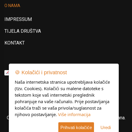
O NAMA
IMPRESSUM
TIJELA DRUŠTVA
KONTAKT
🍪 Kolačići i privatnost
Naša internetska stranica upotrebljava kolačiće
(tzv. Cookies). Kolačići su malene datoteke s
tekstom koje vaš internetski preglednik
pohranjuje na vaše računalo. Prije postavljanja
kolačića traži se vaša privola/suglasnost za
njihovo postavljanje.
Više informacija
Copyright © Libertas Dubrovnik d.o.o. Sva prava pridržana.
Prihvati kolačiće
Uredi
Developed by
KlikIT