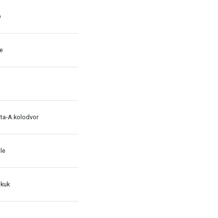
e
le
ata-A.kolodvor
le
 kuk