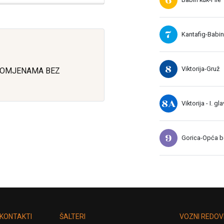
7
Kantafig-Babin
8
Viktorija-Gruž
ROMJENAMA BEZ
8A
Viktorija - I. gl
9
Gorica-Opća bo
KONTAKTI
ŠALTERI
VOZNI REDOV