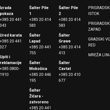
Izrada
Šalter Pile
Šalter Pile
PRIGRADSKI
pokaza
1
2
ISTOK
+385 20 441
+385 20 414
+385 20 414
PRIGRADSKI
343
583
583
ZAPAD
Ured karata
Šalter
Šalter
GRADSKI V
+385 20 441
Lapad
Grawe
RED
327
+385 20 441
+385 20 414
755
413
MREŽA LINI
Upiti i
reklamacije
Šalter
Šalter
+385 0800-
Mokošica
Cavtat
1910
+385 20 446
+385 20 410
195
677
Šalter
Žičara -
zatvoreno
+385 20 441