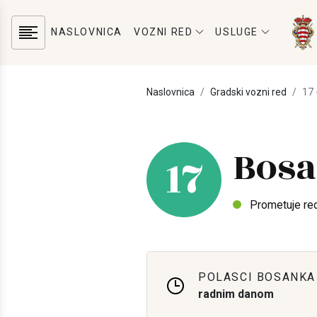
NASLOVNICA
VOZNI RED
USLUGE
Naslovnica
Gradski vozni red
17 
Bosa
17
Prometuje re
POLASCI BOSANKA
radnim danom