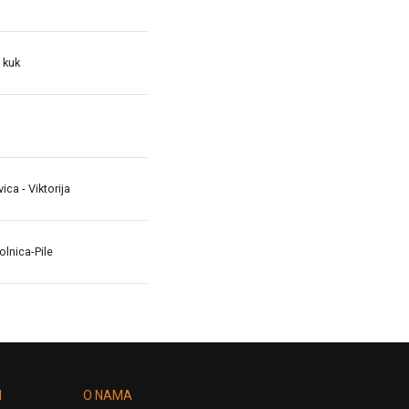
 kuk
avica - Viktorija
lnica-Pile
I
O NAMA