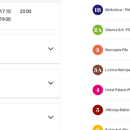
1B
Mokošica - Pil
17:10
20:00
19:00
2A
Glavica B.K.-Pi
3
Nuncijata-Pile
3A
Lozica-Nuncij
4
Hotel Palace-Pi
5
Viktorija-Babin
6
Babin kuk-Pile