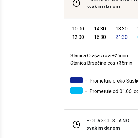
svakim danom
10:00
14:30
18:30
12:00
16:30
21:30
Stanica Orašac cca +25min
Stanica Brsečine cca +35min
-
Prometuje preko Sust
-
Prometuje od 01.06. do
POLASCI SLANO
svakim danom