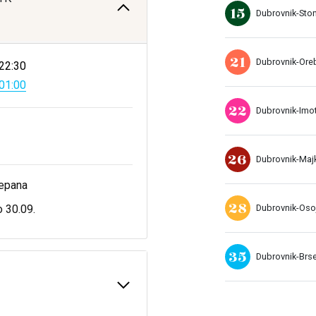
15
Dubrovnik-Sto
21
Dubrovnik-Ore
22:30
01:00
22
Dubrovnik-Imo
26
Dubrovnik-Maj
jepana
28
 30.09.
Dubrovnik-Oso
35
Dubrovnik-Brs