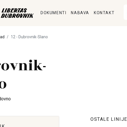
DOKUMENTI
NABAVA
KONTAKT
pad
12 - Dubrovnik-Slano
ovnik-
o
dovno
OSTALE LINIJ
IK