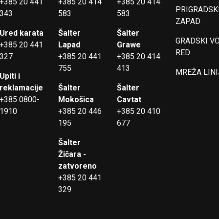
+385 20 441
+385 20 414
+385 20 414
PRIGRADSKI
343
583
583
ZAPAD
Ured karata
Šalter
Šalter
GRADSKI V
+385 20 441
Lapad
Grawe
RED
327
+385 20 441
+385 20 414
755
413
MREŽA LINI
Upiti i
reklamacije
Šalter
Šalter
+385 0800-
Mokošica
Cavtat
1910
+385 20 446
+385 20 410
195
677
Šalter
Žičara -
zatvoreno
+385 20 441
329