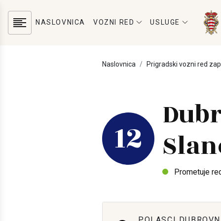
NASLOVNICA
VOZNI RED
USLUGE
Naslovnica
Prigradski vozni red za
Dubr
12
Slan
Prometuje re
POLASCI DUBROVN