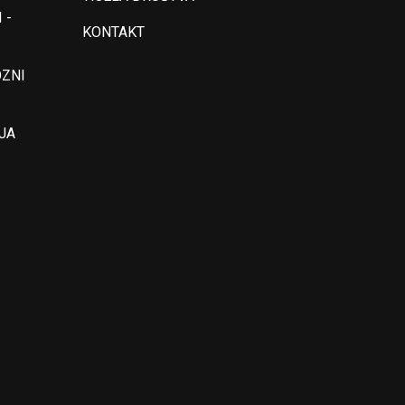
 -
KONTAKT
OZNI
JA