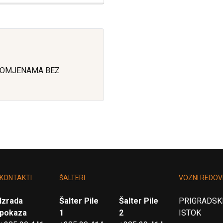
ROMJENAMA BEZ
KONTAKTI
ŠALTERI
VOZNI REDOV
Izrada
Šalter Pile
Šalter Pile
PRIGRADSKI
pokaza
1
2
ISTOK