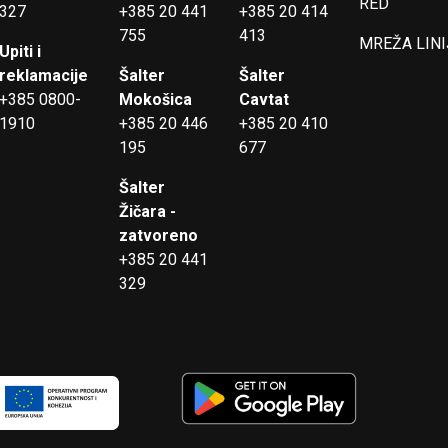
RED
327
+385 20 441
+385 20 414
755
413
MREŽA LINI
Upiti i
reklamacije
Šalter
Šalter
+385 0800-
Mokošica
Cavtat
1910
+385 20 446
+385 20 410
195
677
Šalter
Žičara -
zatvoreno
+385 20 441
329