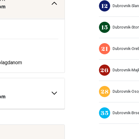
12
Dubrovnik-Sla
tom
15
Dubrovnik-Sto
21
Dubrovnik-Ore
i blagdanom
26
Dubrovnik-Maj
28
Dubrovnik-Oso
tom
35
Dubrovnik-Brs