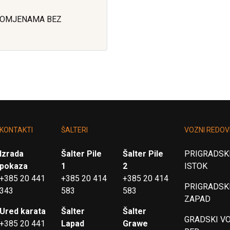
ROMJENAMA BEZ
KONTAKTI
ŠALTERI
VOZNI REDOV
Izrada
Šalter Pile
Šalter Pile
PRIGRADSKI
pokaza
1
2
ISTOK
+385 20 441
+385 20 414
+385 20 414
PRIGRADSKI
343
583
583
ZAPAD
Ured karata
Šalter
Šalter
GRADSKI V
+385 20 441
Lapad
Grawe