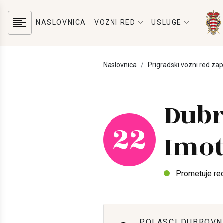
NASLOVNICA
VOZNI RED
USLUGE
Naslovnica
Prigradski vozni red za
Dubr
22
Imot
Prometuje re
POLASCI DUBROVN