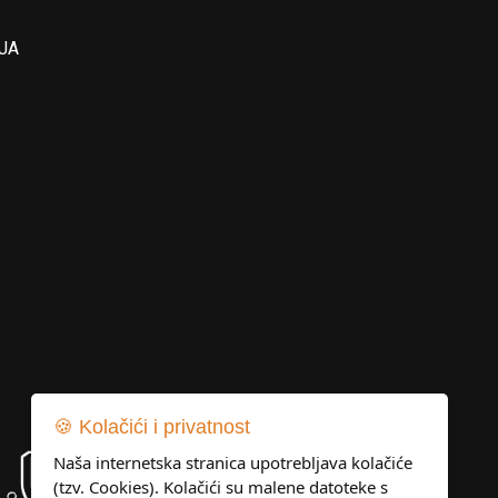
JA
🍪 Kolačići i privatnost
Naša internetska stranica upotrebljava kolačiće
(tzv. Cookies). Kolačići su malene datoteke s