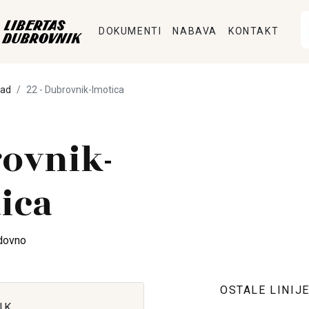
DOKUMENTI
NABAVA
KONTAKT
pad
22 - Dubrovnik-Imotica
ovnik-
ica
dovno
OSTALE LINIJ
IK