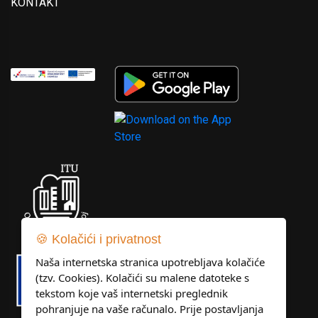
KONTAKT
🍪 Kolačići i privatnost
Naša internetska stranica upotrebljava kolačiće
(tzv. Cookies). Kolačići su malene datoteke s
tekstom koje vaš internetski preglednik
pohranjuje na vaše računalo. Prije postavljanja