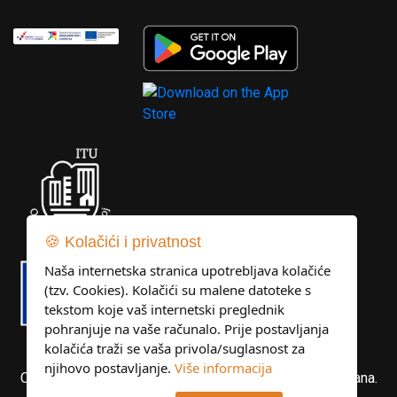
🍪 Kolačići i privatnost
Naša internetska stranica upotrebljava kolačiće
(tzv. Cookies). Kolačići su malene datoteke s
tekstom koje vaš internetski preglednik
pohranjuje na vaše računalo. Prije postavljanja
kolačića traži se vaša privola/suglasnost za
njihovo postavljanje.
Više informacija
Copyright © Libertas Dubrovnik d.o.o. Sva prava pridržana.