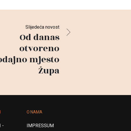
Slijedeća novost
Od danas
otvoreno
odajno mjesto
Župa
I
O NAMA
 -
IMPRESSUM