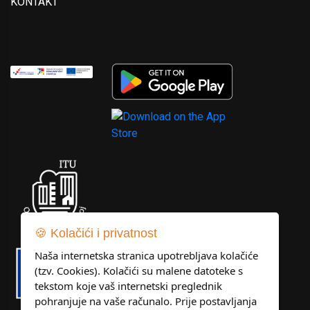
KONTAKT
🍪 Kolačići i privatnost
Naša internetska stranica upotrebljava kolačiće
(tzv. Cookies). Kolačići su malene datoteke s
tekstom koje vaš internetski preglednik
pohranjuje na vaše računalo. Prije postavljanja