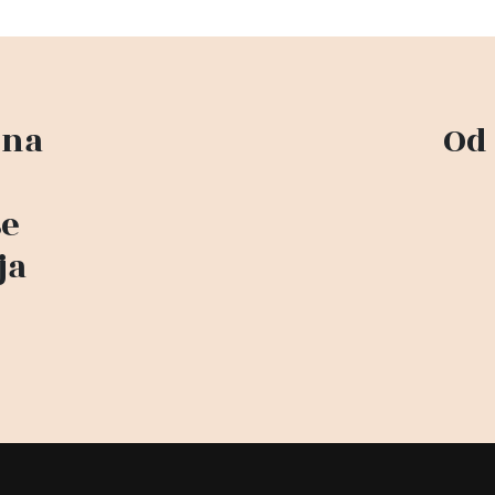
 na
Od 
se
ja