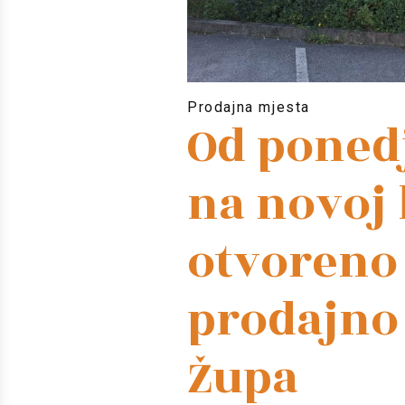
Prodajna mjesta
Od ponedj
na novoj 
otvoreno
prodajno
Župa