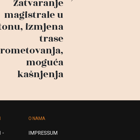
Zatvaranje
magistrale u
tonu, izmjena
trase
rometovanja,
moguća
kašnjenja
I
O NAMA
 -
IMPRESSUM