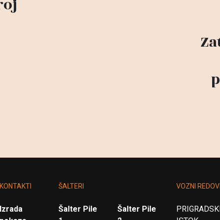
roj
Za
p
KONTAKTI
ŠALTERI
VOZNI REDOV
Izrada
Šalter Pile
Šalter Pile
PRIGRADSKI