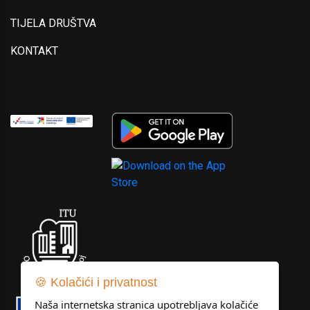
TIJELA DRUŠTVA
KONTAKT
🍪 Kolačići i privatnost
Naša internetska stranica upotrebljava kolačiće