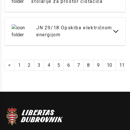
stolarije za prostor čistačica
JN 29/18 Opskrba električnom
energijom
<
1
2
3
4
5
6
7
8
9
10
11