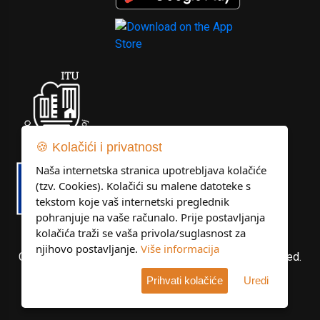
🍪 Kolačići i privatnost
Naša internetska stranica upotrebljava kolačiće
(tzv. Cookies). Kolačići su malene datoteke s
tekstom koje vaš internetski preglednik
pohranjuje na vaše računalo. Prije postavljanja
kolačića traži se vaša privola/suglasnost za
njihovo postavljanje.
Više informacija
Copyright © Libertas Dubrovnik d.o.o. All rights reserved.
Prihvati kolačiće
Uredi
Developed by
KlikIT