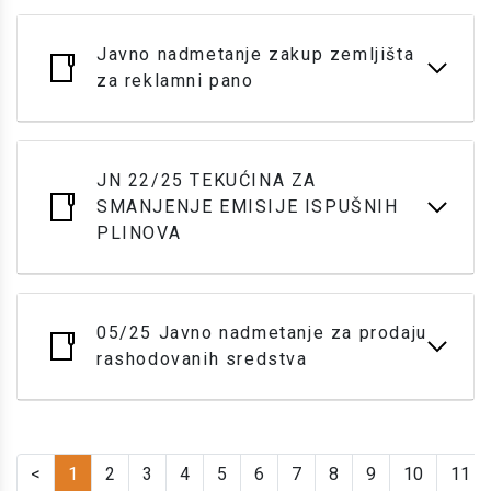
Javno nadmetanje zakup zemljišta
za reklamni pano
JN 22/25 TEKUĆINA ZA
SMANJENJE EMISIJE ISPUŠNIH
PLINOVA
05/25 Javno nadmetanje za prodaju
rashodovanih sredstva
<
1
2
3
4
5
6
7
8
9
10
11