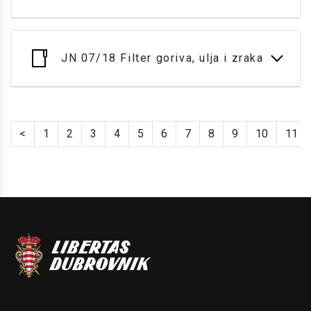
JN 07/18 Filter goriva, ulja i zraka
<
1
2
3
4
5
6
7
8
9
10
11