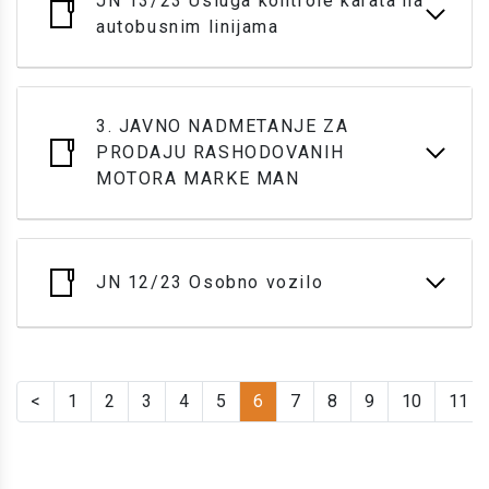
JN 13/23 Usluga kontrole karata na
autobusnim linijama
3. JAVNO NADMETANJE ZA
PRODAJU RASHODOVANIH
MOTORA MARKE MAN
JN 12/23 Osobno vozilo
<
1
2
3
4
5
6
7
8
9
10
11