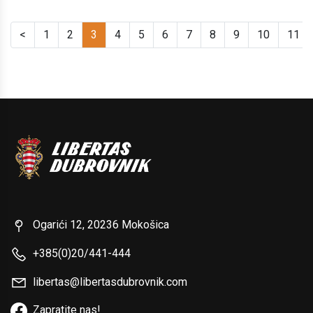
<
1
2
3
4
5
6
7
8
9
10
11
Ogarići 12, 20236 Mokošica
+385(0)20/441-444
libertas@libertasdubrovnik.com
Zapratite nas!