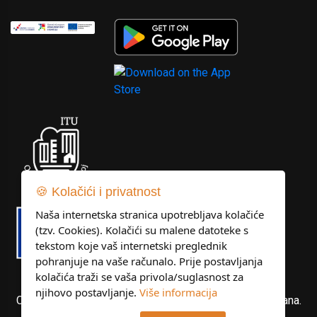
🍪 Kolačići i privatnost
Naša internetska stranica upotrebljava kolačiće
(tzv. Cookies). Kolačići su malene datoteke s
tekstom koje vaš internetski preglednik
pohranjuje na vaše računalo. Prije postavljanja
kolačića traži se vaša privola/suglasnost za
njihovo postavljanje.
Više informacija
Copyright © Libertas Dubrovnik d.o.o. Sva prava pridržana.