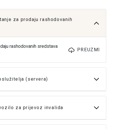
anje za prodaju rashodovanih
daju rashodovanih sredstava
PREUZMI
lužitelja (servera)
ozilo za prijevoz invalida