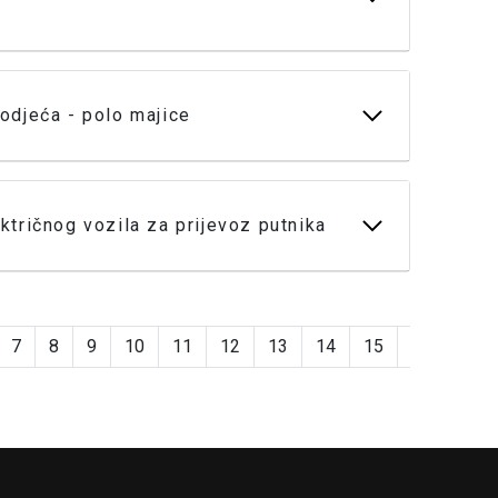
odjeća - polo majice
tričnog vozila za prijevoz putnika
7
8
9
10
11
12
13
14
15
16
17