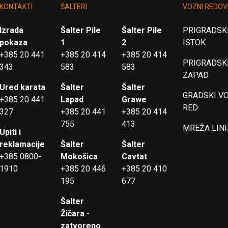
KONTAKTI
ŠALTERI
VOZNI REDOV
Izrada
Šalter Pile
Šalter Pile
PRIGRADSKI
pokaza
1
2
ISTOK
+385 20 441
+385 20 414
+385 20 414
PRIGRADSKI
343
583
583
ZAPAD
Ured karata
Šalter
Šalter
GRADSKI V
+385 20 441
Lapad
Grawe
RED
327
+385 20 441
+385 20 414
755
413
MREŽA LINI
Upiti i
reklamacije
Šalter
Šalter
+385 0800-
Mokošica
Cavtat
1910
+385 20 446
+385 20 410
195
677
Šalter
Žičara -
zatvoreno