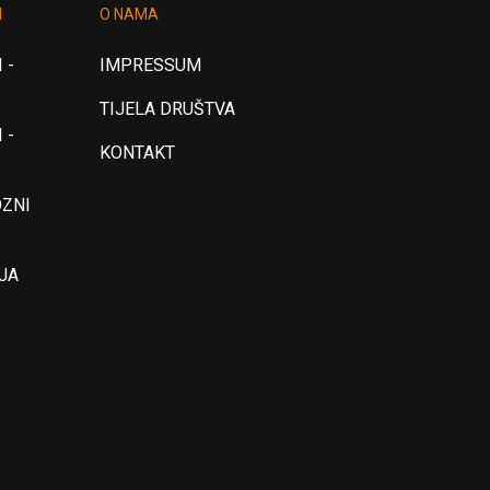
I
O NAMA
 -
IMPRESSUM
TIJELA DRUŠTVA
 -
KONTAKT
OZNI
JA