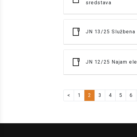
sredstava
JN 13/25 Službena 
JN 12/25 Najam elek
<
1
2
3
4
5
6