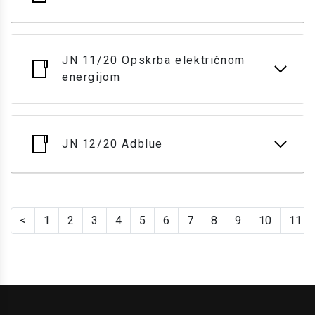
JN 11/20 Opskrba električnom
energijom
JN 12/20 Adblue
<
1
2
3
4
5
6
7
8
9
10
11