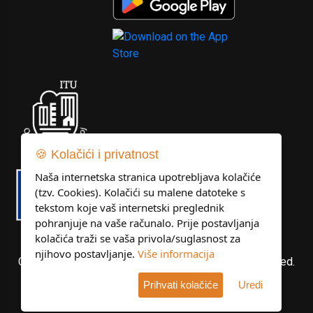
🍪 Kolačići i privatnost
Naša internetska stranica upotrebljava kolačiće
(tzv. Cookies). Kolačići su malene datoteke s
tekstom koje vaš internetski preglednik
pohranjuje na vaše računalo. Prije postavljanja
kolačića traži se vaša privola/suglasnost za
njihovo postavljanje.
Više informacija
Copyright © Libertas Dubrovnik d.o.o. All rights reserved.
Prihvati kolačiće
Uredi
Developed by
KlikIT