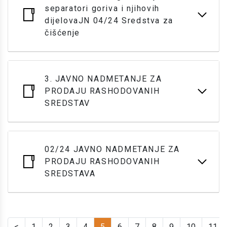
separatori goriva i njihovih
dijelovaJN 04/24 Sredstva za
čišćenje
3. JAVNO NADMETANJE ZA
PRODAJU RASHODOVANIH
SREDSTAV
02/24 JAVNO NADMETANJE ZA
PRODAJU RASHODOVANIH
SREDSTAVA
<
1
2
3
4
5
6
7
8
9
10
11