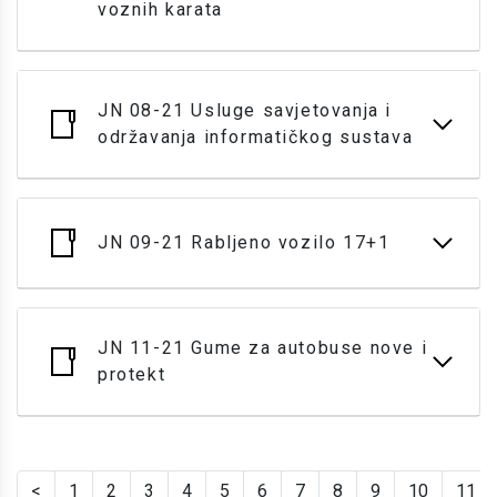
voznih karata
JN 08-21 Usluge savjetovanja i
održavanja informatičkog sustava
JN 09-21 Rabljeno vozilo 17+1
JN 11-21 Gume za autobuse nove i
protekt
<
1
2
3
4
5
6
7
8
9
10
11