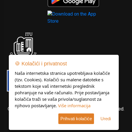
🍪 Kolačići i privatnost
Naša internetska stranica upotrebljava kolačiće
(tzv. Cookies). Kolačići su malene datoteke s
tekstom koje vaš internetski preglednik
pohranjuje na vaše računalo. Prije postavljanja
kolačića traži se vaša privola/suglasnost za
njihovo postavljanje.
Više informacija
Copyright © Libertas Dubrovnik d.o.o. All rights reserved.
Prihvati kolačiće
Uredi
Developed by
KlikIT